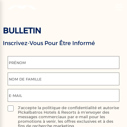
‹
Hotels
FR
BULLETIN
BULLETIN
Inscrivez-Vous Pour Être Informé
Inscrivez-Vous Pour Recevoir Nos
Dernières Actualités, Événements Et
Offres Spéciales
PRÉNOM
NOM DE FAMILLE
E-MAIL
J'accepte la politique de confidentialité et autorise
Pickalbatros Hotels & Resorts à m'envoyer des
messages commerciaux par e-mail pour les
promotions à venir, les offres exclusives et à des
fins de recherche marketing.