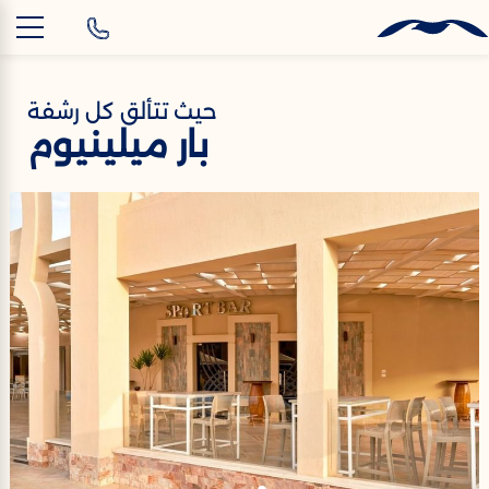
AR
حيث تتألق كل رشفة
بار ميلينيوم