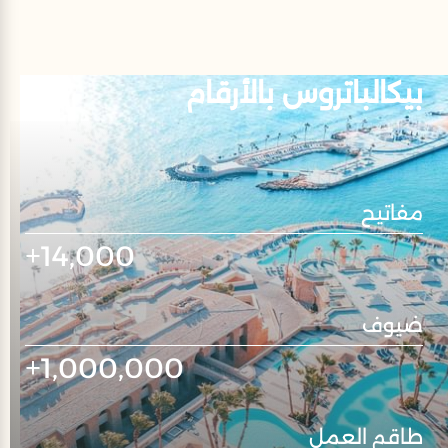
بيكالباتروس بالأرقام
مفاتيح
14,000
+
ضيوف
1,000,000
+
طاقم العمل