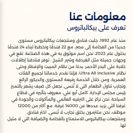
AR
معلومات عنا
تعرف على بيكالباتروس
معلومات عنا
منذ عام 1992، جلبت فنادق ومنتجعات بيكالباتروس مستوى
تعرف على بيكالباتروس
جديدًا من الفخامة إلى مصر. مع 22 فندقًا ونخطط لبناء 24 فندقًا
بحلول عام 2023، نحن اسم موثوق به في هذه الصناعة. تقع في
وجهات جميلة مثل الغردقة وشرم الشيخ ، توفر فنادقنا إطلالات
خلابة على البحر الأحمر. بدءًا من نظام المبيت والإفطار وحتى
نظام Ultra All Inclusive، فإننا نقدم خدماتنا لجميع الفئات
العمرية. ومن خلال الخدمة رفيعة المستوى والديكور الرائع
وتجارب تناول الطعام التي لا تُنسى، نجعل كل ضيف يشعر بالتميز.
رئيس مجلس الإدارة، كامل أبو علي، معروف بتأثيره في قطاع
السياحة. نحن نركز على الترفيه العالمي والمأكولات والجودة في
غرفنا التي يزيد عددها عن 14000 غرفة. مع أكثر من 12000
موظف، نحن ملتزمون بخلق تجارب لا تُنسى. اختر فنادق
ومنتجعات بيكالباتروس للاستمتاع بالفخامة والضيافة التي لا مثيل
لها.