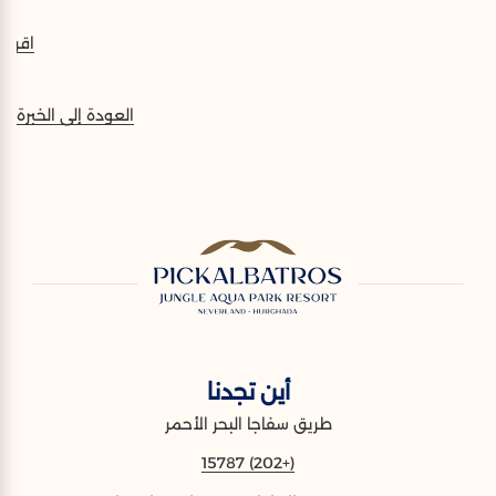
اقرأ أ
العودة إلى الخبرة
أين تجدنا
طريق سفاجا البحر الأحمر
(+202) 15787