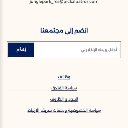
junglepark_res@pickalbatros.com
انضم إلى مجتمعنا
يُقدِّم
أدخل بريدك الإلكتروني
وظائف
سياسة الفندق
البنود و الظروف
سياسة الخصوصية وملفات تعريف الارتباط