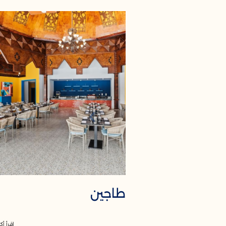
طاجين
اقرأ أكث