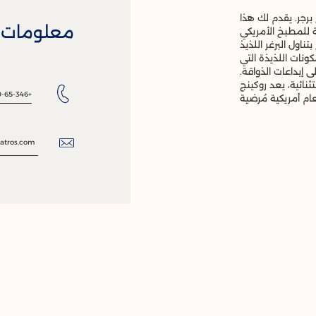
برجر. يقدم لك هذا
معلومات ا
 للمطبخ الأمريكي
اول البرغر اللذيذ
نات اللذيذة التي
ى إبداعات الذواقة.
ثنائية، يعد روكينج
+20-65-346 4670
ام أمريكية مُرضية
atros.com