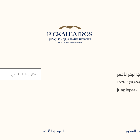
 البحر الأحمر
أدخل بريدك الإلكتروني
(+202) 1578
junglepark
ة الفندق
البنود و الظروف