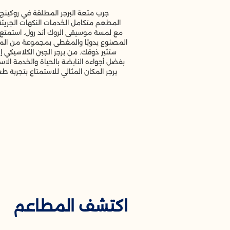
جرب متعة البرجر المطلقة في روكينج 
المطعم متكامل الخدمات النكهات الجريئة
مع لمسة موسيقى الروك أند رول. استمتع بتن
المصنوع يدويًا والمغطى بمجموعة من المكو
ستثير ذوقك. من برجر الجبن الكلاسيكي إل
بفضل أجواءه النابضة بالحياة والخدمة الاست
برجر المكان المثالي للاستمتاع بتجربة طع
اكتشف المطاعم