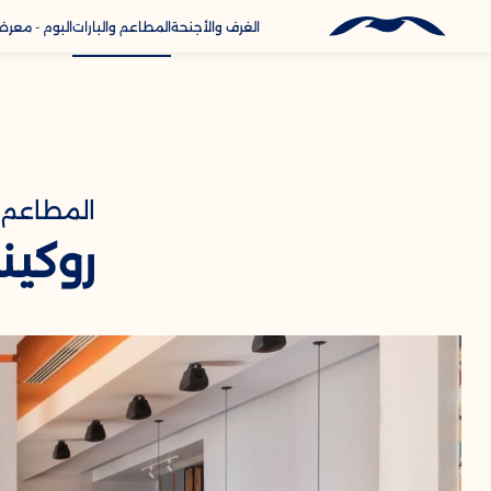
الغرف والأجنحة
المطاعم والبارات
البوم - معر
الاتصال وا
خدمات
المطاعم 
روكين