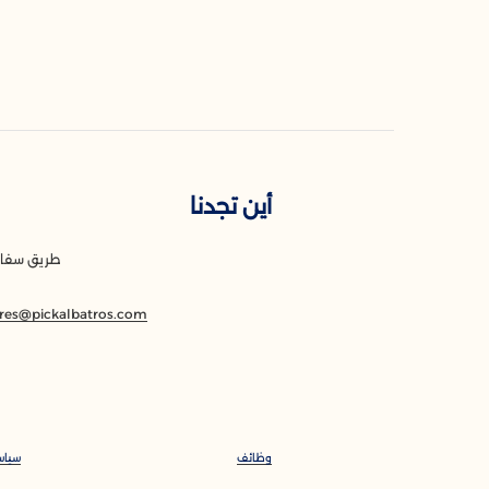
أين تجدنا
طريق سفاجا
7
_res@pickalbatros.com
وظائف
سياس