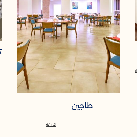
ك
ر
طاجين
اقرأ أكثر