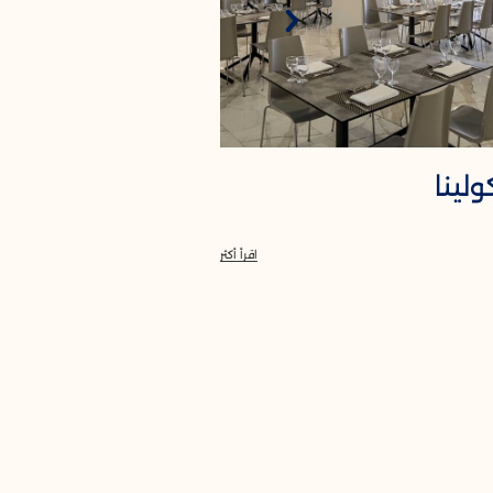
ولينا
كابيتانو
اقرأ أكثر