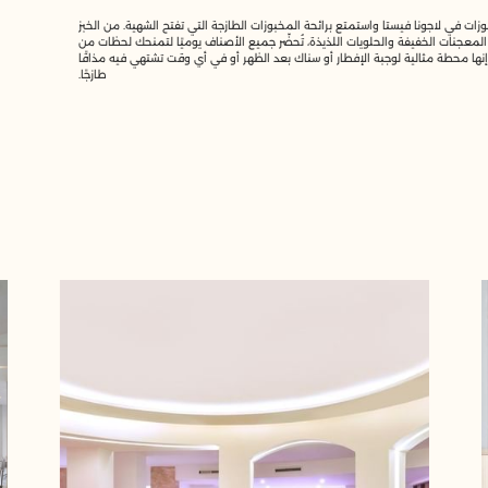
زات في لاجونا فيستا واستمتع برائحة المخبوزات الطازجة التي تفتح الشهية. من الخبز
المعجنات الخفيفة والحلويات اللذيذة، تُحضّر جميع الأصناف يوميًا لتمنحك لحظات من
 إنها محطة مثالية لوجبة الإفطار أو سناك بعد الظهر أو في أي وقت تشتهي فيه مذاقًا
طازجًا.