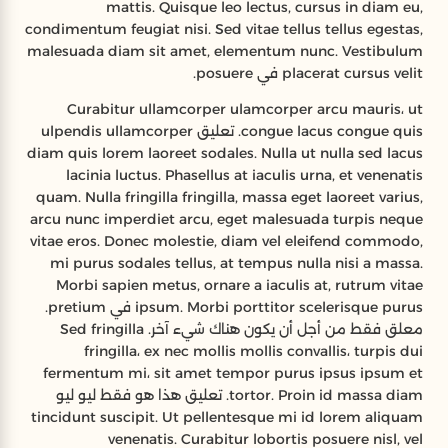
mattis. Quisque leo lectus, cursus in diam eu,
condimentum feugiat nisi. Sed vitae tellus tellus egestas,
malesuada diam sit amet, elementum nunc. Vestibulum
placerat cursus velit في posuere.
Curabitur ullamcorper ulamcorper arcu mauris، ut
congue lacus congue quis. تعليق ulpendis ullamcorper
diam quis lorem laoreet sodales. Nulla ut nulla sed lacus
lacinia luctus. Phasellus at iaculis urna, et venenatis
quam. Nulla fringilla fringilla, massa eget laoreet varius,
arcu nunc imperdiet arcu, eget malesuada turpis neque
vitae eros. Donec molestie, diam vel eleifend commodo,
mi purus sodales tellus, at tempus nulla nisi a massa.
Morbi sapien metus, ornare a iaculis at, rutrum vitae
ipsum. Morbi porttitor scelerisque purus في pretium.
معلق فقط من أجل أن يكون هناك شيء آخر. Sed fringilla
fringilla، ex nec mollis mollis convallis، turpis dui
fermentum mi، sit amet tempor purus ipsus ipsum et
tortor. Proin id massa diam. تعليق هذا هو فقط ليو ليو
tincidunt suscipit. Ut pellentesque mi id lorem aliquam
venenatis. Curabitur lobortis posuere nisl, vel