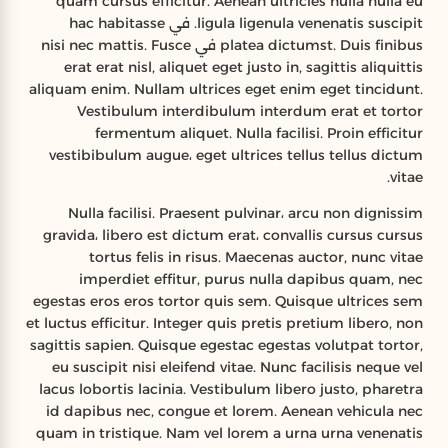
quam cursus efficitur. Aenean ultricies nulla nulla eu
ligula ligenula venenatis suscipit. في hac habitasse
platea dictumst. Duis finibus في nisi nec mattis. Fusce
erat erat nisl, aliquet eget justo in, sagittis aliquittis
aliquam enim. Nullam ultrices eget enim eget tincidunt.
Vestibulum interdibulum interdum erat et tortor
fermentum aliquet. Nulla facilisi. Proin efficitur
vestibibulum augue، eget ultrices tellus tellus dictum
vitae.
Nulla facilisi. Praesent pulvinar، arcu non dignissim
gravida، libero est dictum erat، convallis cursus cursus
tortus felis in risus. Maecenas auctor, nunc vitae
imperdiet effitur, purus nulla dapibus quam, nec
egestas eros eros tortor quis sem. Quisque ultrices sem
et luctus efficitur. Integer quis pretis pretium libero, non
sagittis sapien. Quisque egestac egestas volutpat tortor,
eu suscipit nisi eleifend vitae. Nunc facilisis neque vel
lacus lobortis lacinia. Vestibulum libero justo, pharetra
id dapibus nec, congue et lorem. Aenean vehicula nec
quam in tristique. Nam vel lorem a urna urna venenatis