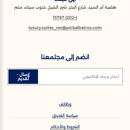
هضبة أم السيد، شارع البحر، شرم الشيخ، جنوب سيناء، مصر
(+202) 15787
luxury.suites_res@pickalbatros.com
انضم إلى مجتمعنا
إرسال -
أدخل بريدك الإلكتروني
تقديم
وظائف
سياسة الفندق
الشروط والأحكام