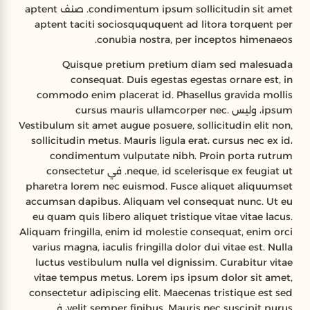
condimentum ipsum sollicitudin sit amet. صنف aptent
aptent taciti sociosquququent ad litora torquent per
conubia nostra, per inceptos himenaeos.
Quisque pretium pretium diam sed malesuada
consequat. Duis egestas egestas ornare est, in
commodo enim placerat id. Phasellus gravida mollis
ipsum، وليس cursus mauris ullamcorper nec.
Vestibulum sit amet augue posuere, sollicitudin elit non,
sollicitudin metus. Mauris ligula erat، cursus nec ex id،
condimentum vulputate nibh. Proin porta rutrum
neque, id scelerisque ex feugiat ut. في consectetur
pharetra lorem nec euismod. Fusce aliquet aliquumset
accumsan dapibus. Aliquam vel consequat nunc. Ut eu
eu quam quis libero aliquet tristique vitae vitae lacus.
Aliquam fringilla, enim id molestie consequat, enim orci
varius magna, iaculis fringilla dolor dui vitae est. Nulla
luctus vestibulum nulla vel dignissim. Curabitur vitae
vitae tempus metus. Lorem ips ipsum dolor sit amet,
consectetur adipiscing elit. Maecenas tristique est sed
velit semper finibus. Mauris nec suscipit purus، في