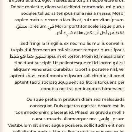
imperdiet arcu, eget malesuada turpis neque vitae eros.
Donec molestie, diam vel eleifend commodo, mi purus
sodales tellus, at tempus nulla nisi a massa. Morbi
sapien metus, ornare a iaculis at, rutrum vitae ipsum.
Morbi porttitor scelerisque purus في pretium. معلق
فقط من أجل أن يكون هناك شيء آخر.
Sed fringilla fringilla، ex nec mollis mollis convallis،
turpis dui fermentum mi، sit amet tempor purus ipsus
ipsum et tortor. Proin id massa diam. تعليق هذا هو فقط
ليو ليو tincidunt suscipit. Ut pellentesque mi id lorem
aliquam venenatis. Curabitur lobortis posuere nisl, vel
condimentum ipsum sollicitudin sit amet. صنف aptent
aptent taciti sociosquququent ad litora torquent per
conubia nostra, per inceptos himenaeos.
Quisque pretium pretium diam sed malesuada
consequat. Duis egestas egestas ornare est, in
commodo enim placerat id. Phasellus gravida mollis
ipsum، وليس cursus mauris ullamcorper nec.
Vestibulum sit amet augue posuere, sollicitudin elit non,
sollicitudin metus. Mauris ligula erat، cursus nec ex id،