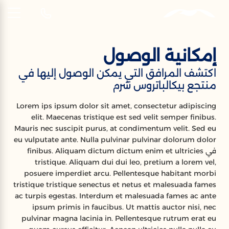
AR
إمكانية الوصول
إمكانية الوصول
اكتشف المرافق التي يمكن الوصول إليها في
جاهز للترحيب بكم
منتجع بيكالباتروس شرم
Lorem ips ipsum dolor sit amet, consectetur adipiscing
elit. Maecenas tristique est sed velit semper finibus.
Mauris nec suscipit purus, at condimentum velit. Sed eu
eu vulputate ante. Nulla pulvinar pulvinar dolorum dolor
في finibus. Aliquam dictum dictum enim et ultricies
tristique. Aliquam dui dui leo, pretium a lorem vel,
posuere imperdiet arcu. Pellentesque habitant morbi
tristique tristique senectus et netus et malesuada fames
ac turpis egestas. Interdum et malesuada fames ac ante
ipsum primis in faucibus. Ut mattis auctor nisi, nec
pulvinar magna lacinia in. Pellentesque rutrum erat eu