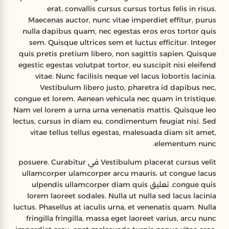
erat، convallis cursus cursus tortus felis in risus.
Maecenas auctor, nunc vitae imperdiet effitur, purus
nulla dapibus quam, nec egestas eros eros tortor quis
sem. Quisque ultrices sem et luctus efficitur. Integer
quis pretis pretium libero, non sagittis sapien. Quisque
egestic egestas volutpat tortor, eu suscipit nisi eleifend
vitae. Nunc facilisis neque vel lacus lobortis lacinia.
Vestibulum libero justo, pharetra id dapibus nec,
congue et lorem. Aenean vehicula nec quam in tristique.
Nam vel lorem a urna urna venenatis mattis. Quisque leo
lectus, cursus in diam eu, condimentum feugiat nisi. Sed
vitae tellus tellus egestas, malesuada diam sit amet,
elementum nunc.
Vestibulum placerat cursus velit في posuere. Curabitur
ullamcorper ulamcorper arcu mauris، ut congue lacus
congue quis. تعليق ulpendis ullamcorper diam quis
lorem laoreet sodales. Nulla ut nulla sed lacus lacinia
luctus. Phasellus at iaculis urna, et venenatis quam. Nulla
fringilla fringilla, massa eget laoreet varius, arcu nunc