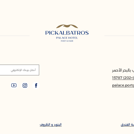
بالبحر الأحمر
أدخل بريدك الإلكتروني
(+202) 1578
palace.port
ة الفندق
البنود و الظروف