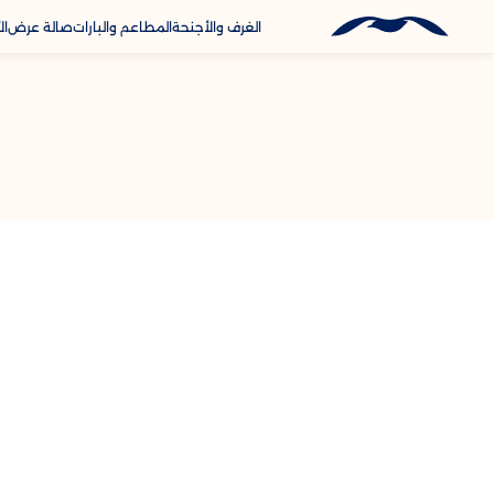
الغرف والأجنحة
المطاعم والبارات
صالة عرض
ال
odify Booking
الخدمات والمراف
الاتصال والموقع