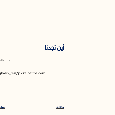
أين تجدنا
بورت غالب 
7
ghalib_res@pickalbatros.com
وظائف
سياس