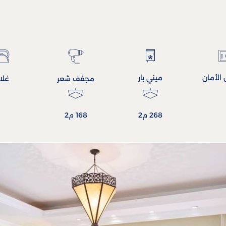
الأمان
ميني بار
مجفف شعر
غلا
268 م2
168 م2