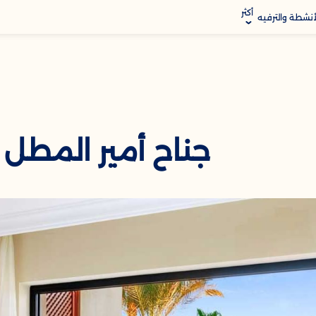
أكثر
أنشطة والترفيه
Mod
افق
قع
جناح أمير المطل ع