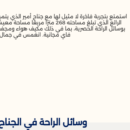
استمتع بتجربة فاخرة لا مثيل لها مع جناح أمير الذي يتميز
الرائع الذي تبلغ مساحته 268 مترًا
بوسائل الراحة الحصرية، بما في ذلك مكيف هواء ومجفف
فاي مجانية. انغمس في جمال الب
وسائل الراحة في الجناح