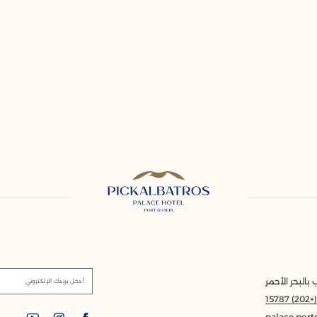
بالبحر الأحمر
أدخل بريدك الإلكتروني
(+202) 1578
palace.port