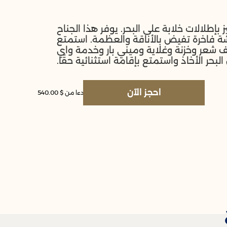
 بإطلالات خلابة على البحر. يوفر هذا الجناح
 مربعًا مساحة معيشة فاخرة تفيض بالأناقة والعظمة. استمتع
 شعر وخزنة وغلاية وميني بار وخدمة واي
حر الأخاذ واستمتع بإقامة استثنائية حقًا.
احجز الآن
بدءا من $ 540.00