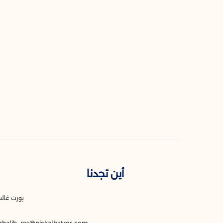
أين تجدنا
بورت غالب 
7
ghalib_res@pickalbatros.com