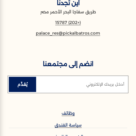
أين تجدنا
طريق سفاجا البحر الأحمر مصر
(+202) 15787
palace_res@pickalbatros.com
انضم إلى مجتمعنا
يُقدِّم
أدخل بريدك الإلكتروني
وظائف
سياسة الفندق