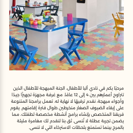
مرحبًا بكم في نادي ألبا للأطفال، الجنة المبهجة للأطفال الذين
تتراوح أعمارهم بين 4 إلى 12 عامًا. مع غرفة مجهزة تجهيزًا جيدًا
وأجواء مبهجة، نقدم ترفيهًا لا نهاية له. تعمل برامجنا المتنوعة
على إبقاء الضيوف الصغار منخرطين طوال فترة إقامتهم. يقوم
فريقنا المتخصص بإنشاء برامج أنشطة مخصصة لطفلك، مما
يضمن تجربة عطلة لا تُنسى. ثق بنا لنقدم لك مغامرة مليئة
بالمرح بينما تستمتع بلحظات الاسترخاء التي لا تنسى.