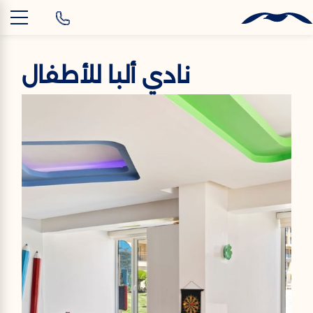
AR
نادي ألبا للأطفال