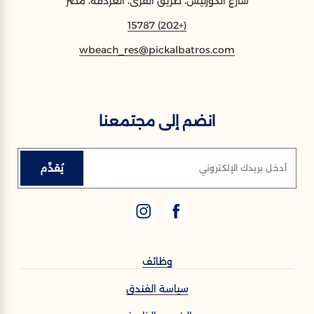
شارع الكورنيش، طريق القرى، الغردقة، مصر
(+202) 15787
wbeach_res@pickalbatros.com
انضم إلى مجتمعنا
يُقدِّم
أدخل بريدك الإلكتروني
وظائف
سياسة الفندق