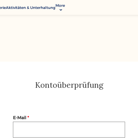
More
erie
Aktivitäten & Unterhaltung
Modify Booking
Kontakt & Standorte
Dienstleistungen
Kontoüberprüfung
E-Mail
*