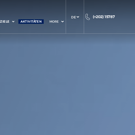
(+202) 15787
DE
ZIELE
AKTIVITÄTEN
MORE