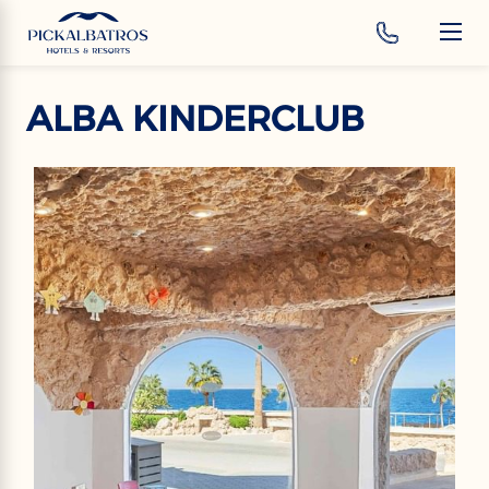
‹
Hotels
DE
ALBA KINDERCLUB