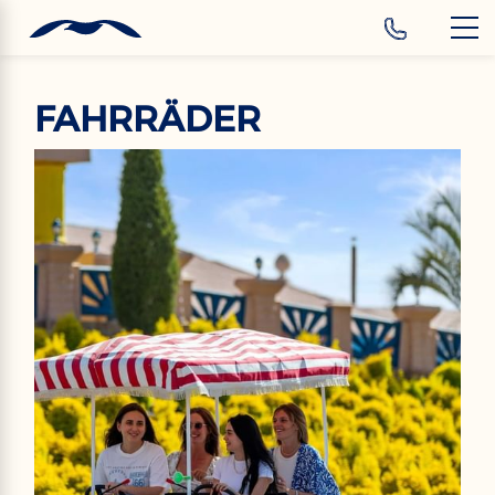
‹
Hotels
DE
FAHRRÄDER