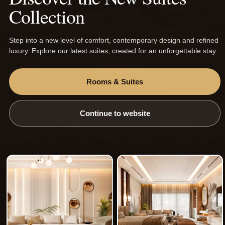
Collection
Step into a new level of comfort, contemporary design and refined
luxury. Explore our latest suites, created for an unforgettable stay.
Carrières
Rooms & Suites
Politique De L'hôtel
Termes Et Conditions
Continue to website
Politique De Confidentialité Et De Cookies
2026
Hôtels et centres de villégiature à Pickalbatros | Faite par
©
AMADEUS.