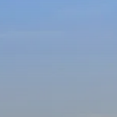
Profitez d'un séjour de rêve dans l'une de nos
chambres Prestige avec une vue imprenable sur nos
deux piscines magnifiquement conçues. Ces chambres
sont équipées de lits jumeaux pour une nuit de
sommeil confortable et sont meublées avec des
matériaux nobles et décorées avec des tissus élégants
pour un séjour luxueux. expérience de vacances.
Détendez-vous sur votre propre terrasse privée tout en
admirant la vue panoramique sur nos jardins et les
paysages environnants. Réservez dès maintenant votre
séjour dans l'une de nos chambres Prestige pour vivre
une escapade exclusive et inoubliable.
COMMENÇANT PAR MAD 1803.90