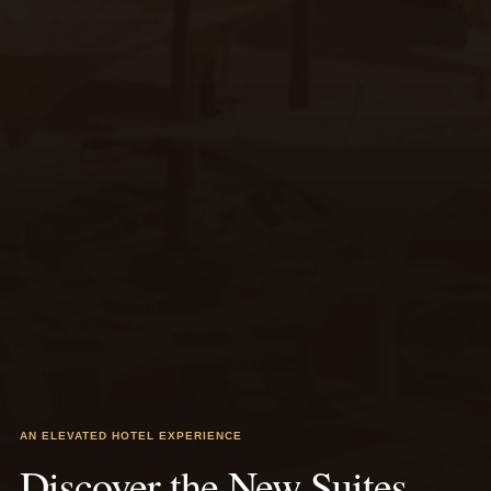
Où nous trouver
Avenue Prince Moulay Rachid, Marrakech 40000, Marocco
+212 (0)524351000
reservation2@savoylegrandhotelmarrakech.com
Rejoignez notre communauté
AN ELEVATED HOTEL EXPERIENCE
Discover the New Suites
SOUMETTRE
ENTREZ VOTRE EMAIL