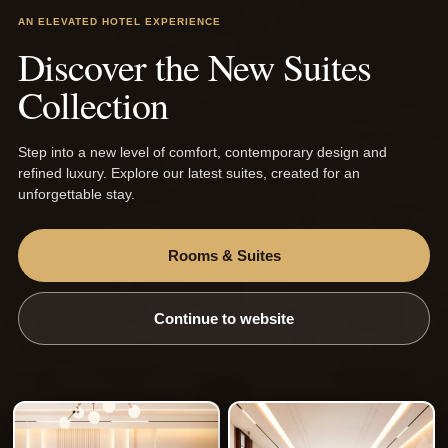
AN ELEVATED HOTEL EXPERIENCE
Discover the New Suites
Rejoignez notre communauté
Collection
SOUMETTRE
ENTREZ VOTRE EMAIL
Step into a new level of comfort, contemporary design and
refined luxury. Explore our latest suites, created for an
unforgettable stay.
Rooms & Suites
Carrières
Continue to website
Politique De L'hôtel
Termes Et Conditions
Politique De Confidentialité Et De Cookies