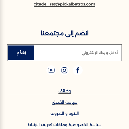
citadel_res@pickalbatros.com
انضم إلى مجتمعنا
يُقدِّم
أدخل بريدك الإلكتروني
وظائف
سياسة الفندق
البنود و الظروف
سياسة الخصوصية وملفات تعريف الارتباط