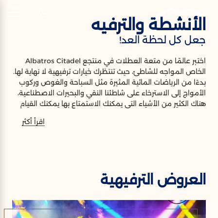
الأنشطة والترفيه
AR
جعل كل لحظة العد!
أنشطة
اختبر عالمًا من متعة العطلات في منتجع Albatros Citadel
الخاص المواجه للشاطئ، حيث تنتظرك خيارات ترفيهية لا نهاية لها.
جعل كل لحظة العد!
بدءًا من الرياضات المائية المثيرة مثل السباحة والغوص وركوب
الأمواج إلى الاسترخاء على شاطئنا النقي والبحيرات الاصطناعية،
هناك الكثير من الأشياء التي يمكنك الاستمتاع بها يمكنك القيام
بذلك في سهل حشيش ليستمتع به الجميع. انخرط في مسابقات
اقرأ أكثر
ودية مع أنشطة مثل الكرة الطائرة، والتجديف، والتمارين الرياضية،
والجمباز المائي، وكرة الماء، والبلياردو، والبوتشيا، ورمي السهام.
انغمس في الهدوء والسكينة في الساونا، أو حمام البخار، أو
الجاكوزي، أو دلل نفسك بجلسة تدليك متجددة للنشاط في
منتجعنا الصحي. حافظ على نشاطك وحقق أهداف اللياقة البدنية
العروض الترفيهية
الخاصة بك في نادي اللياقة البدنية المجهز تجهيزًا جيدًا. استرخِ في
ركن القراءة الهادئ في ردهة الفندق، وعندما تغرب الشمس،
انغمس في الحياة الليلية النابضة بالحياة في Albatros Citadel.