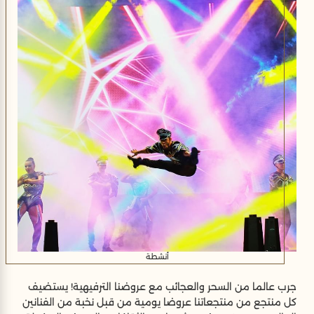
لم ننس الصغار. منتجعنا يهتم بالأطفال ويقدم مرافق خاصة مثل
الملاعب وحمامات السباحة المخصصة لهم فقط. يوفر نادي
الأطفال برامج وأنشطة مبهجة ومليئة بالمرح في سهل حشيش
لإبقائهم مستمتعين، وتتوفر خدمات مجالسة الأطفال عند الطلب
مقابل تكلفة إضافية. انضم إلينا لقضاء عطلة رائعة، حيث تنتظر
كل فرد من أفراد العائلة ذكريات لا تُنسى.
أنشطة
جرب عالما من السحر والعجائب مع عروضنا الترفيهية! يستضيف
كل منتجع من منتجعاتنا عروضا يومية من قبل نخبة من الفنانين