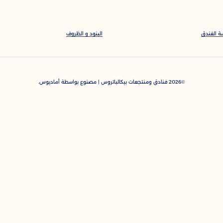
ة الفندق
البنود و الظروف
2026
فنادق ومنتجعات بيكالباتروس | مصنوع بواسطة
أماديوس.
©