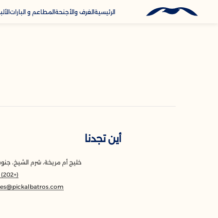
الرئيسية
الغرف والأجنحة
المطاعم و البارات
الأل
الأنشطة والترفيه
الخدمات
الأتصال و الموقع
أين تجدنا
خليج أم مريخة، شرم الشيخ، جنو
(+202) 69 3603200
res@pickalbatros.com