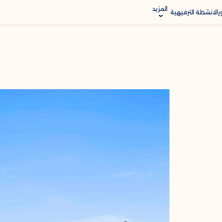
المزيد
ر
الانشطة الترفيهية
Modify B
 والموقع