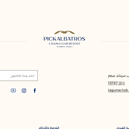
 سيناء, مصر
أدخل بريدك الإلكتروني
(+2) 15787
lagunaclub
ة الفندق
الشروط والأحكام