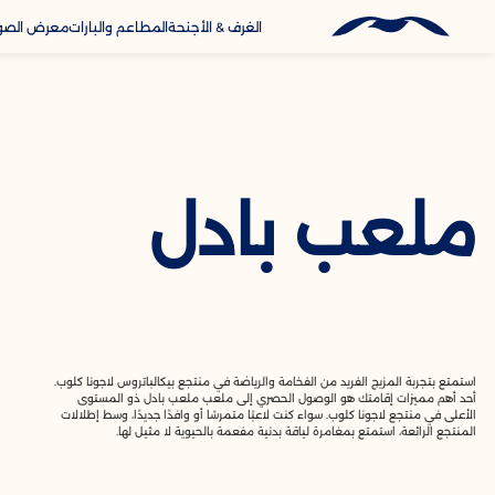
الغرف & الأجنحة
المطاعم والبارات
معرض الصو
ooking
الخدمات
الاتصال
ملعب بادل
استمتع بتجربة المزيج الفريد من الفخامة والرياضة في منتجع بيكالباتروس لاجونا كلوب.
أحد أهم مميزات إقامتك هو الوصول الحصري إلى ملعب ملعب بادل ذو المستوى
الأعلى في منتجع لاجونا كلوب. سواء كنت لاعبًا متمرسًا أو وافدًا جديدًا، وسط إطلالات
المنتجع الرائعة، استمتع بمغامرة لياقة بدنية مفعمة بالحيوية لا مثيل لها.