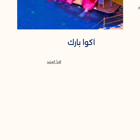
د
أكوا بارك
اقرأ المزيد