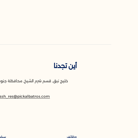
أين تجدنا
خليج نبق, قسم شرم الشيخ, محافظة جنوب
.ssh_res@pickalbatros.com
وظائف
سياس