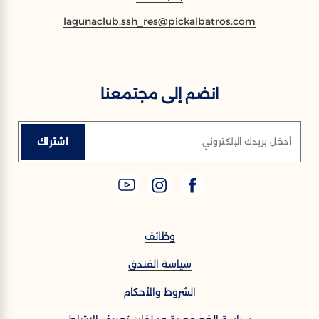
lagunaclub.ssh_res@pickalbatros.com
انضم إلى مجتمعنا
اشتراك
أدخل بريدك الإلكتروني
وظائف
سياسة الفندق
الشروط والأحكام