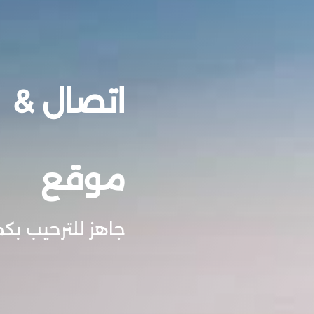
اتصال &
موقع
جاهز للترحيب بكم