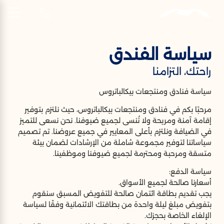
AR
سياسة الفندق
سياسة الفندق
راحتك، التزامنا
راحتك، التزامنا
سياسة فنادق ومنتجعات بيكالباتروس
مرحبًا بكم في فنادق ومنتجعات بيكالباتروس، حيث نلتزم بتوفير
إقامة آمنة ومريحة ولا تُنسى لجميع ضيوفنا. نحن نسعى للتميز
في الضيافة ونلتزم بأعلى المعايير في جميع عروضنا. تم تصميم
سياساتنا لتوفير مجموعة شاملة من الإرشادات لضمان بيئة
متسقة ومرحبة ومحترمة لجميع ضيوفنا وموظفينا.
سياسة الدفع:
أسعارنا صالحة لجميع الأسواق.
يجب تقديم بطاقة ائتمان صالحة للتفويض المسبق سنقوم
بتفويض مبلغ ليلة واحدة من بطاقتك الائتمانية وفقًا لسياسة
الإلغاء الخاصة بحجزك.