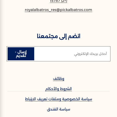
(+2) 15787
royalalbatros_res@pickalbatros.com
انضم إلى مجتمعنا
إرسال -
أدخل بريدك الإلكتروني
تقديم
وظائف
الشروط والأحكام
سياسة الخصوصية وملفات تعريف الارتباط
سياسة الفندق