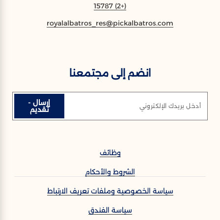
(+2) 15787
royalalbatros_res@pickalbatros.com
انضم إلى مجتمعنا
إرسال -
أدخل بريدك الإلكتروني
تقديم
وظائف
الشروط والأحكام
سياسة الخصوصية وملفات تعريف الارتباط
سياسة الفندق