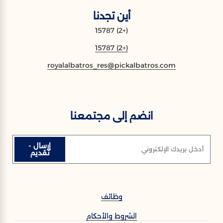
أين تجدنا
(+2) 15787
(+2) 15787
royalalbatros_res@pickalbatros.com
انضم إلى مجتمعنا
إرسال -
أدخل بريدك الإلكتروني
تقديم
وظائف
الشروط والأحكام