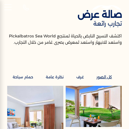
صالة عرض
AR
تجارب رائعة
صالة عرض
اكتشف النسيج النابض بالحياة لمنتجع Pickalbatros Sea World
واستعد للانبهار واستعد لمعرض بصري غامر من خلال التجارب.
تجارب رائعة
كل الصور
غرف
نظرة عامة
حمام سباحة