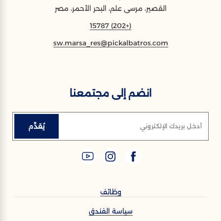
القصير، مرسى علم، البحر الأحمر، مصر
(+202) 15787
sw.marsa_res@pickalbatros.com
انضم إلى مجتمعنا
يُقدِّم
أدخل بريدك الإلكتروني
وظائف
سياسة الفندق