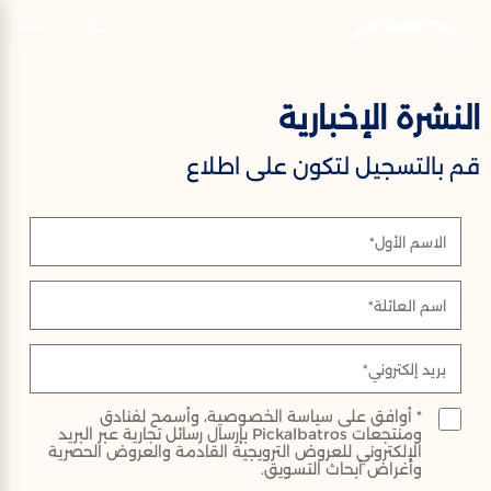
AR
النشرة الإخبارية
النشرة الإخبارية
قم بالتسجيل لتكون على اطلاع
سجل للحصول على آخر الأخبار والفعاليات
والعروض الخاصة
الاسم الأول*
اسم العائلة*
بريد إلكتروني*
* أوافق على سياسة الخصوصية، وأسمح لفنادق
ومنتجعات Pickalbatros بإرسال رسائل تجارية عبر البريد
الإلكتروني للعروض الترويجية القادمة والعروض الحصرية
وأغراض أبحاث التسويق.