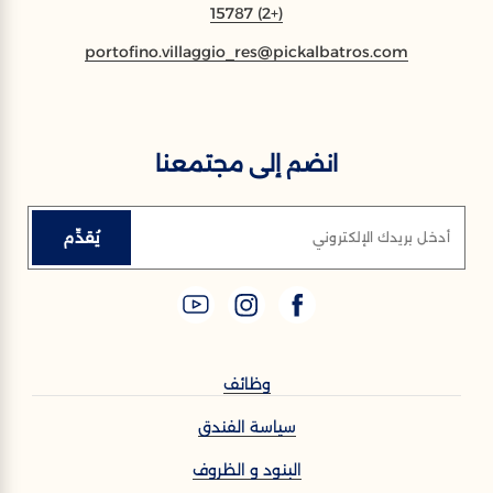
(+2) 15787
portofino.villaggio_res@pickalbatros.com
انضم إلى مجتمعنا
يُقدِّم
أدخل بريدك الإلكتروني
وظائف
سياسة الفندق
البنود و الظروف