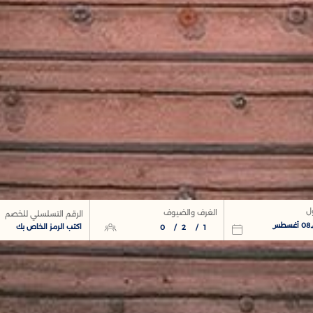
الكبار
طفل
ل
الغرف والضيوف
الرقم التسلسلي للخصم
08 أغسطس
0
/
2
/
1