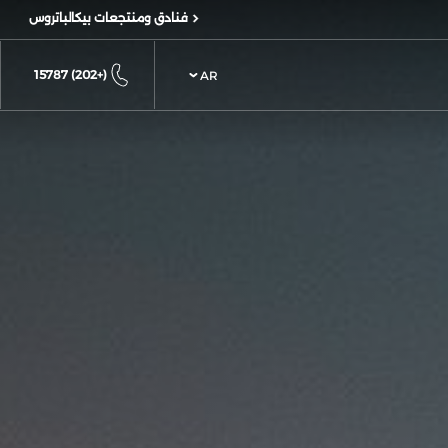
فنادق ومنتجعات بيكالباتروس
(+202) 15787
AR