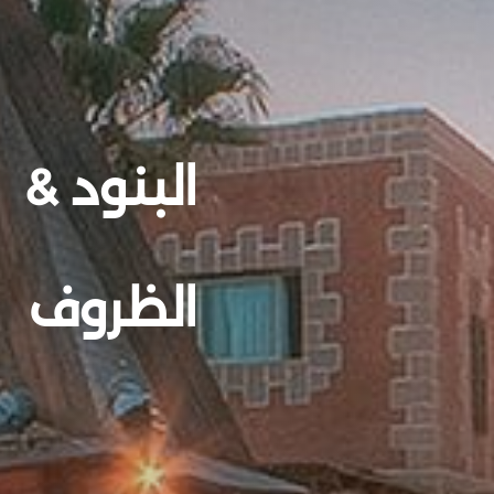
البنود &
الظروف