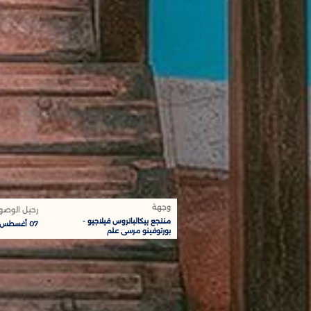
وجهة
رحيل الوصو
منتجع بيكالباتروس فيلاجيو -
-
07 أغسطس
بورتوفينو مرسى علم