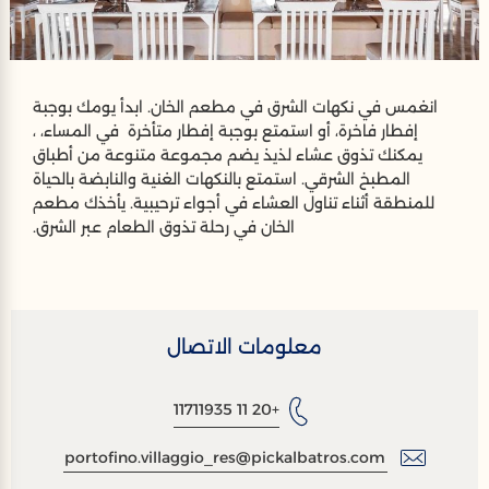
انغمس في نكهات الشرق في مطعم الخان. ابدأ يومك بوجبة
إفطار فاخرة، أو استمتع بوجبة إفطار متأخرة في المساء، ،
يمكنك تذوق عشاء لذيذ يضم مجموعة متنوعة من أطباق
المطبخ الشرقي. استمتع بالنكهات الغنية والنابضة بالحياة
للمنطقة أثناء تناول العشاء في أجواء ترحيبية. يأخذك مطعم
الخان في رحلة تذوق الطعام عبر الشرق.
معلومات الاتصال
+20 11 11711935
portofino.villaggio_res@pickalbatros.com