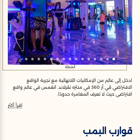
أنشطة
ادخل إلى عالم من الإمكانيات اللانهائية مع تجربة الواقع
الافتراضي ڤي أر 360 في منتزه نڤرلاند. انغمس في عالم واقع
افتراضي حيث لا تعرف المغامرة حدودًا.
اقرأ أكثر
قوارب البمب