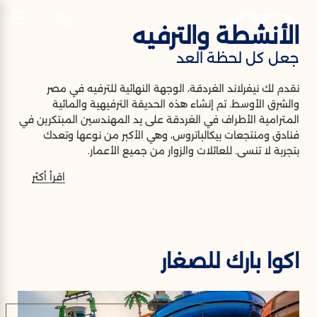
الأنشطة والترفيه
AR
جعل كل لحظة العد
أنشطة
نقدم لك نيفرلاند الغردقة، الوجهة النهائية للترفيه في مصر
والشرق الأوسط. تم إنشاء هذه الحديقة الترفيهية والمائية
جعل كل لحظة العد!
المترامية الأطراف في الغردقة على يد المهندسين المبتكرين في
فنادق ومنتجعات بيكالباتروس، وهي الأكبر من نوعها وتعدك
بتجربة لا تنسى. للعائلات والزوار من جميع الأعمار.
بمساحة تزيد عن 100 ألف متر مربع، حولت نيفرلاند الغردقة
اقرأ أكثر
صحراء قاحلة إلى مدينة ترفيهية آسرة ونابضة بالحياة. يقع بين
منتجع بيكالباتروس ألف ليلة وليلة ومنتجع بيكالباتروس جانغل أكوا
بارك، ويتمتع بموقع مثالي على بعد مسافة قصيرة من مناطق
الجذب الشهيرة الأخرى مثل متحف ساند سيتي الغردقة في
الهواء الطلق، ومتحف الأحياء في منتج بيكالباتروس ووتر فالي -
اكوا بارك للصغار
نفر لاند المائية بالغردقة، ومدينة الغردقة الصاخبة نفسها. استعد
للدهشة عندما تخطو إلى عالم الترفيه الساحر