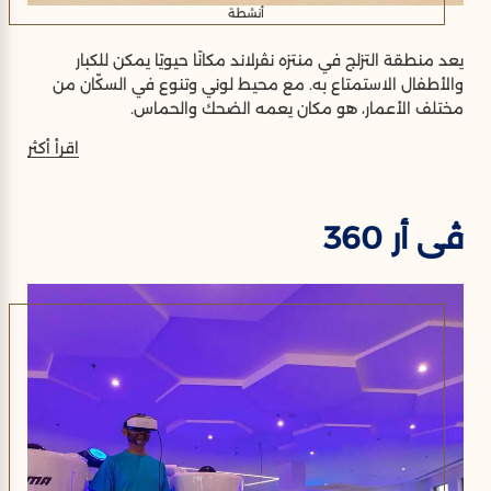
أنشطة
يعد منطقة التزلج في منتزه نڤرلاند مكانًا حيويًا يمكن للكبار
والأطفال الاستمتاع به. مع محيط لوني وتنوع في السكّان من
مختلف الأعمار، هو مكان يعمه الضحك والحماس.
اقرأ أكثر
ڤى أر 360