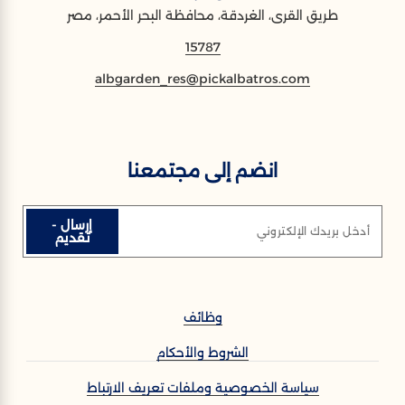
طريق القرى، الغردقة، محافظة البحر الأحمر، مصر
15787
albgarden_res@pickalbatros.com
انضم إلى مجتمعنا
إرسال -
أدخل بريدك الإلكتروني
تقديم
وظائف
الشروط والأحكام
سياسة الخصوصية وملفات تعريف الارتباط