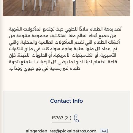
تُعد ردهة الطعام ملاذًا للطهي حيث تجتمع المأكولات الشهية
من جميع أنحاء العالم معًا. استكشف مجموعة متنوعة من
أكشاك الطعام التي تقدم المأكولات العالمية والمحلية، والتي
تم إعداد كل منها بعناية وخبرة. سواء كنت في مزاج للنكهات
الآسيوية، أو الكلاسيكيات الأمريكية، أو الحلويات اللذيذة، فإن
قاعة الطعام لدينا لديها ما يرضي كل الرغبات. استمتع بتجربة
طعام غير رسمية في جو حيوي وجذاب.
Contact Info
(+2) 15787
albgarden_res@pickalbatros.com