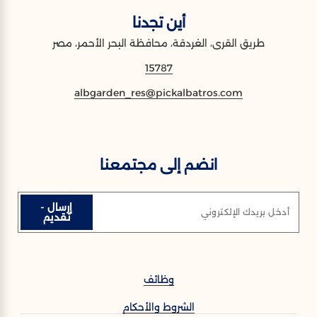
أين تجدنا
طريق القرى، الغردقة، محافظة البحر الأحمر، مصر
15787
albgarden_res@pickalbatros.com
انضم إلى مجتمعنا
إرسال -
أدخل بريدك الإلكتروني
تقديم
وظائف
الشروط والأحكام