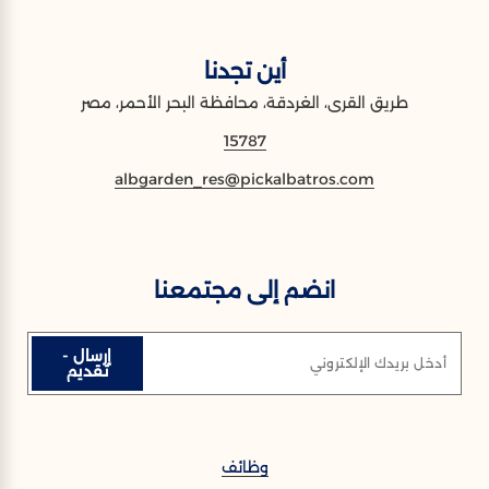
أين تجدنا
طريق القرى، الغردقة، محافظة البحر الأحمر، مصر
15787
albgarden_res@pickalbatros.com
انضم إلى مجتمعنا
إرسال -
أدخل بريدك الإلكتروني
تقديم
وظائف