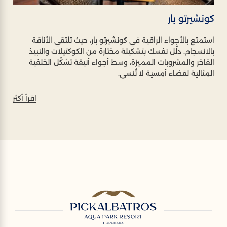
كونشيرتو بار
استمتع بالأجواء الراقية في كونشيرتو بار، حيث تلتقي الأناقة
بالانسجام. دلّل نفسك بتشكيلة مختارة من الكوكتيلات والنبيذ
الفاخر والمشروبات المميزة، وسط أجواء أنيقة تشكّل الخلفية
المثالية لقضاء أمسية لا تُنسى.
اقرأ أكثر