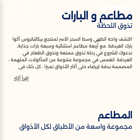
مطاعم و البارات
AR
تذوق اللحظة
اكتشف واحة الطهي وسط السحر الآسر لمنتجع بيكالباتروس أكوا
بارك الغردقة. مع أربعة مطاعم استثنائية وسبعة بارات جذابة,
ندعوك للشروع في رحلة تذوق ممتعة وتذوق الطعام في
الغردقة. انغمس في مجموعة متنوعة من المأكولات الملهمة ،
المصممة بدقة لإرضاء حتى أكثر الأذواق تميزا ، كل ذلك في
بيئات تناول الطعام الساحرة. ارفع كأسك إلى لحظات لا تنسى وأنت
اقرأ أكثر
تنغمس في الأجواء المتطورة لباراتنا الجذابة، التي تقدم مجموعة
رائعة من الكوكتيلات الفنية والمشروبات المجددة للشباب.
المطاعم
مجموعة واسعة من الأطباق لكل الأذواق