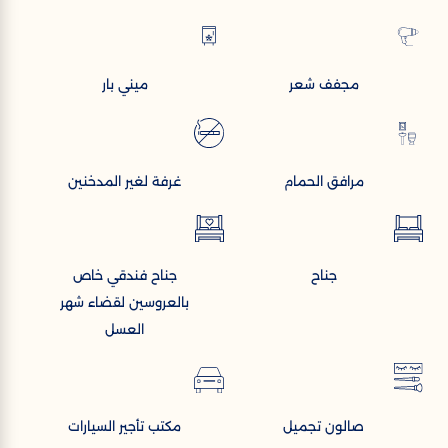
مجفف شعر
ميني بار
مرافق الحمام
غرفة لغير المدخنين
جناح
جناح فندقي خاص
بالعروسين لقضاء شهر
العسل
صالون تجميل
مكتب تأجير السيارات