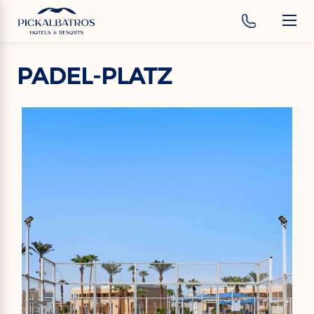
‹
Hotels
DE
PADEL-PLATZ