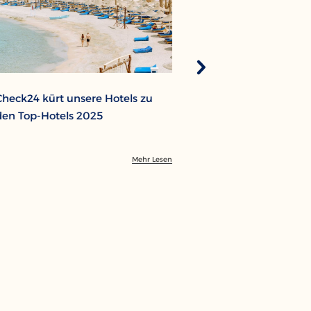
Check24 kürt unsere Hotels zu
Nachhaltigkeit 
den Top-Hotels 2025
Pickalbatros H
dem Green St
an
Mehr Lesen