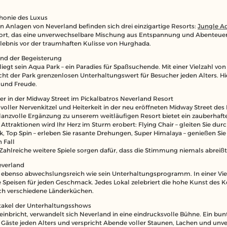
phonie des Luxus
n Anlagen von Neverland befinden sich drei einzigartige Resorts:
Jungle A
sort, das eine unverwechselbare Mischung aus Entspannung und Abenteuer b
lebnis vor der traumhaften Kulisse von Hurghada.
ind der Begeisterung
egt sein Aqua Park – ein Paradies für Spaßsuchende. Mit einer Vielzahl v
icht der Park grenzenlosen Unterhaltungswert für Besucher jeden Alters. H
 und Freude.
r in der Midway Street im Pickalbatros Neverland Resort
 voller Nervenkitzel und Heiterkeit in der neu eröffneten Midway Street de
lanzvolle Ergänzung zu unserem weitläufigen Resort bietet ein zauberhafte
Attraktionen wird Ihr Herz im Sturm erobert: Flying Chair – gleiten Sie durch 
k, Top Spin – erleben Sie rasante Drehungen, Super Himalaya – genießen Sie
 Fall
 Zahlreiche weitere Spiele sorgen dafür, dass die Stimmung niemals abreißt
everland
 ebenso abwechslungsreich wie sein Unterhaltungsprogramm. In einer Vie
e Speisen für jeden Geschmack. Jedes Lokal zelebriert die hohe Kunst des
rch verschiedene Länderküchen.
ktakel der Unterhaltungsshows
nbricht, verwandelt sich Neverland in eine eindrucksvolle Bühne. Ein b
 Gäste jeden Alters und verspricht Abende voller Staunen, Lachen und unv