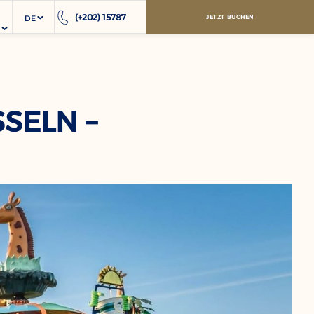
(+202) 15787
DE
JETZT BUCHEN
ELN – P