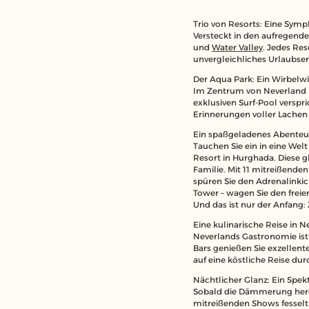
Trio von Resorts: Eine Sym
Versteckt in den aufregende
und
Water Valley
. Jedes Re
unvergleichliches Urlaubser
Der Aqua Park: Ein Wirbelw
Im Zentrum von Neverland li
exklusiven Surf-Pool verspr
Erinnerungen voller Lachen
Ein spaßgeladenes Abenteue
Tauchen Sie ein in eine Welt
Resort in Hurghada. Diese g
Familie. Mit 11 mitreißenden 
spüren Sie den Adrenalinkic
Tower – wagen Sie den freien
Und das ist nur der Anfang:
Eine kulinarische Reise in N
Neverlands Gastronomie ist
Bars genießen Sie exzellent
auf eine köstliche Reise du
Nächtlicher Glanz: Ein Spe
Sobald die Dämmerung herei
mitreißenden Shows fesselt