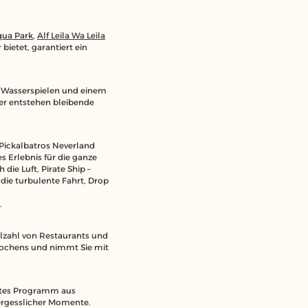
qua Park
,
Alf Leila Wa Leila
ietet, garantiert ein
on Wasserspielen und einem
ier entstehen bleibende
s Pickalbatros Neverland
s Erlebnis für die ganze
die Luft, Pirate Ship –
 die turbulente Fahrt, Drop
.
lzahl von Restaurants und
 Kochens und nimmt Sie mit
untes Programm aus
ergesslicher Momente.